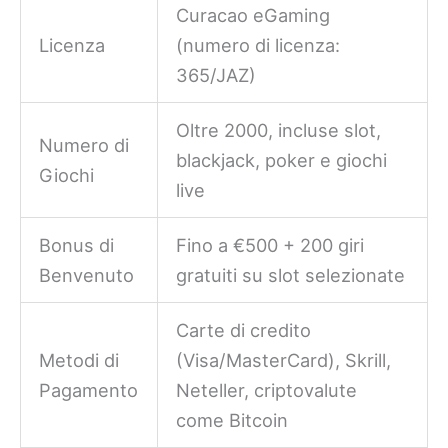
Curacao eGaming
Licenza
(numero di licenza:
365/JAZ)
Oltre 2000, incluse slot,
Numero di
blackjack, poker e giochi
Giochi
live
Bonus di
Fino a €500 + 200 giri
Benvenuto
gratuiti su slot selezionate
Carte di credito
Metodi di
(Visa/MasterCard), Skrill,
Pagamento
Neteller, criptovalute
come Bitcoin