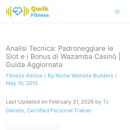
Skip
to
content
Analisi Tecnica: Padroneggiare le
Slot e i Bonus di Wazamba Casinò |
Guida Aggiornata
Fitness Advice
/ By
Niche Website Builders
/
May 16, 2015
Last Updated on February 21, 2026 by
TJ
Daniels, Certified Personal Trainer