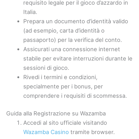
requisito legale per il gioco d’azzardo in
Italia.
Prepara un documento d’identità valido
(ad esempio, carta d’identità o
passaporto) per la verifica del conto.
Assicurati una connessione internet
stabile per evitare interruzioni durante le
sessioni di gioco.
Rivedi i termini e condizioni,
specialmente per i bonus, per
comprendere i requisiti di scommessa.
Guida alla Registrazione su Wazamba
Accedi al sito ufficiale visitando
Wazamba Casino
tramite browser.