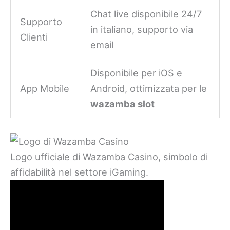
Chat live disponibile 24/7
Supporto
in italiano, supporto via
Clienti
email
Disponibile per iOS e
App Mobile
Android, ottimizzata per le
wazamba slot
Logo ufficiale di Wazamba Casino, simbolo di
affidabilità nel settore iGaming.