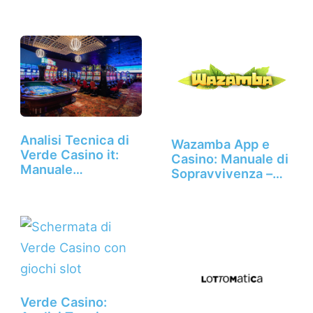
Bonus…
–…
Analisi Tecnica di
Wazamba App e
Verde Casino it:
Casino: Manuale di
Manuale
Sopravvivenza –…
Completo…
Verde Casino: