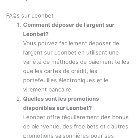
FAQs sur Leonbet
Comment déposer de l’argent sur
Leonbet?
Vous pouvez facilement déposer de
l’argent sur Leonbet en utilisant une
variété de méthodes de paiement telles
que les cartes de crédit, les
portefeuilles électroniques et le
virement bancaire.
Quelles sont les promotions
disponibles sur Leonbet?
Leonbet offre régulièrement des bonus
de bienvenue, des free bets et d’autres
promotions saisonnières pour ses