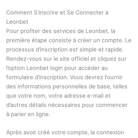
Comment S’inscrire et Se Connecter à
Leonbet
Pour profiter des services de Leonbet, la
première étape consiste à créer un compte. Le
processus d’inscription est simple et rapide.
Rendez-vous sur le site officiel et cliquez sur
l’option Leonbet login pour accéder au
formulaire d’inscription. Vous devrez fournir
des informations personnelles de base, telles
que votre nom, votre adresse e-mail et
d’autres détails nécessaires pour commencer
à parier en ligne.
Après avoir créé votre compte, la connexion