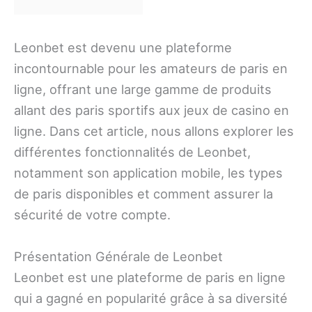
Leonbet est devenu une plateforme
incontournable pour les amateurs de paris en
ligne, offrant une large gamme de produits
allant des paris sportifs aux jeux de casino en
ligne. Dans cet article, nous allons explorer les
différentes fonctionnalités de Leonbet,
notamment son application mobile, les types
de paris disponibles et comment assurer la
sécurité de votre compte.
Présentation Générale de Leonbet
Leonbet est une plateforme de paris en ligne
qui a gagné en popularité grâce à sa diversité