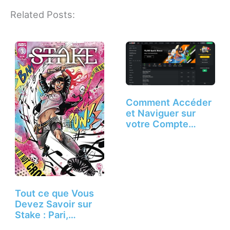
Related Posts:
Comment Accéder
et Naviguer sur
votre Compte
Leonbet
Tout ce que Vous
Devez Savoir sur
Stake : Pari,…