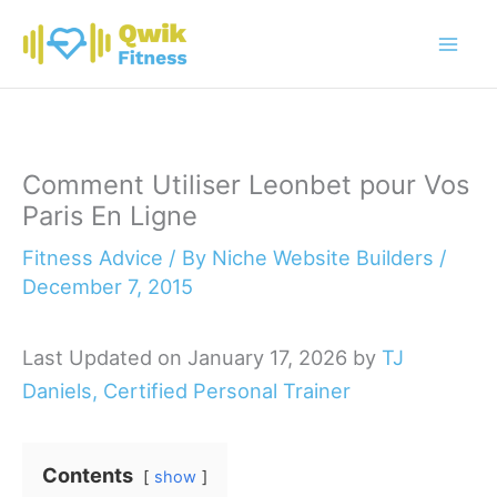
Skip
to
content
Comment Utiliser Leonbet pour Vos
Paris En Ligne
Fitness Advice
/ By
Niche Website Builders
/
December 7, 2015
Last Updated on January 17, 2026 by
TJ
Daniels, Certified Personal Trainer
Contents
show