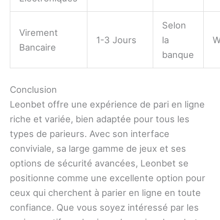
Selon
Virement
1-3 Jours
la
W
Bancaire
banque
Conclusion
Leonbet offre une expérience de pari en ligne
riche et variée, bien adaptée pour tous les
types de parieurs. Avec son interface
conviviale, sa large gamme de jeux et ses
options de sécurité avancées, Leonbet se
positionne comme une excellente option pour
ceux qui cherchent à parier en ligne en toute
confiance. Que vous soyez intéressé par les