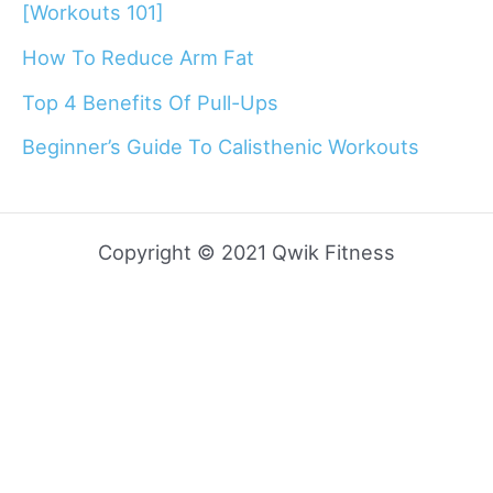
[Workouts 101]
How To Reduce Arm Fat
Top 4 Benefits Of Pull-Ups
Beginner’s Guide To Calisthenic Workouts
Copyright © 2021 Qwik Fitness