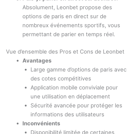
Absolument, Leonbet propose des
options de paris en direct sur de
nombreux événements sportifs, vous
permettant de parier en temps réel.
Vue d’ensemble des Pros et Cons de Leonbet
Avantages
Large gamme d’options de paris avec
des cotes compétitives
Application mobile conviviale pour
une utilisation en déplacement
Sécurité avancée pour protéger les
informations des utilisateurs
Inconvénients
Disponibilité limitée de certaines