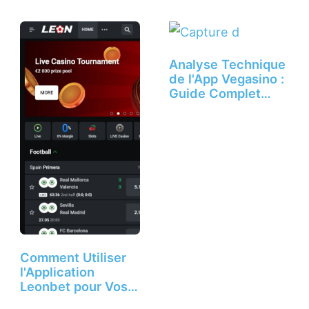
Analyse Technique
de l'App Vegasino :
Guide Complet…
Comment Utiliser
l'Application
Leonbet pour Vos…