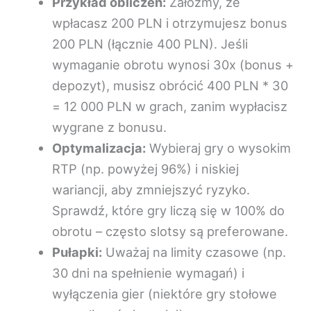
Przykład obliczeń:
Załóżmy, że
wpłacasz 200 PLN i otrzymujesz bonus
200 PLN (łącznie 400 PLN). Jeśli
wymaganie obrotu wynosi 30x (bonus +
depozyt), musisz obrócić 400 PLN * 30
= 12 000 PLN w grach, zanim wypłacisz
wygrane z bonusu.
Optymalizacja:
Wybieraj gry o wysokim
RTP (np. powyżej 96%) i niskiej
wariancji, aby zmniejszyć ryzyko.
Sprawdź, które gry liczą się w 100% do
obrotu – często slotsy są preferowane.
Pułapki:
Uważaj na limity czasowe (np.
30 dni na spełnienie wymagań) i
wyłączenia gier (niektóre gry stołowe