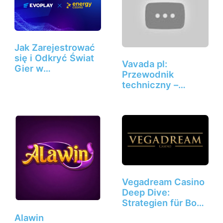
Jak Zarejestrować
się i Odkryć Świat
Vavada pl:
Gier w
Przewodnik
Energycasino
techniczny –
Aplikacja, Limity…
Vegadream Casino
Deep Dive:
Strategien für Boni,
…
Alawin