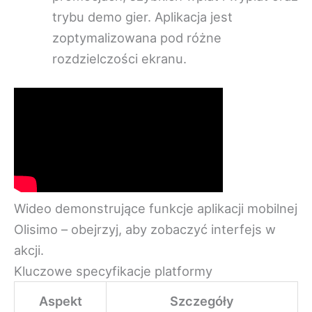
trybu demo gier. Aplikacja jest
zoptymalizowana pod różne
rozdzielczości ekranu.
Wideo demonstrujące funkcje aplikacji mobilnej
Olisimo – obejrzyj, aby zobaczyć interfejs w
akcji.
Kluczowe specyfikacje platformy
Aspekt
Szczegóły