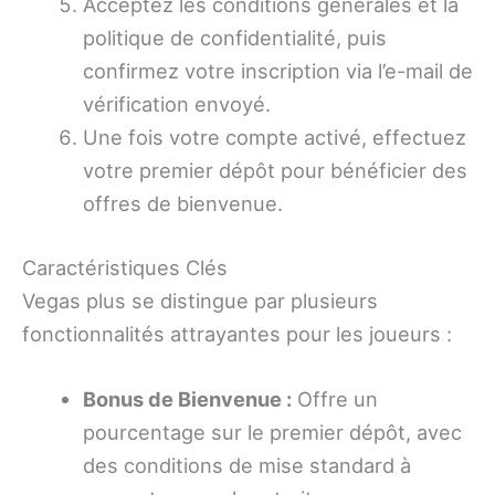
Acceptez les conditions générales et la
politique de confidentialité, puis
confirmez votre inscription via l’e-mail de
vérification envoyé.
Une fois votre compte activé, effectuez
votre premier dépôt pour bénéficier des
offres de bienvenue.
Caractéristiques Clés
Vegas plus se distingue par plusieurs
fonctionnalités attrayantes pour les joueurs :
Bonus de Bienvenue :
Offre un
pourcentage sur le premier dépôt, avec
des conditions de mise standard à