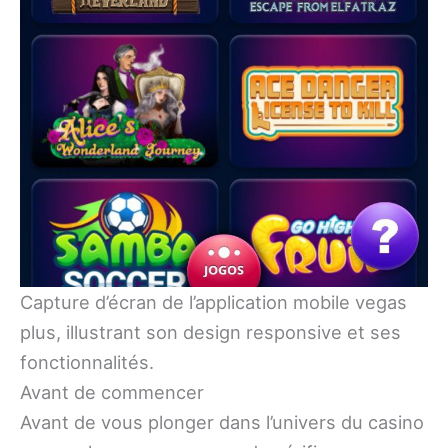
Capture d’écran de l’application mobile vegas
plus, illustrant son design responsive et ses
fonctionnalités.
Avant de commencer
Avant de vous plonger dans l’univers du casino