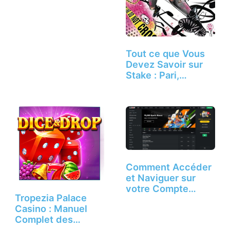
Tout ce que Vous
Devez Savoir sur
Stake : Pari,…
Comment Accéder
et Naviguer sur
votre Compte
Tropezia Palace
Leonbet
Casino : Manuel
Complet des