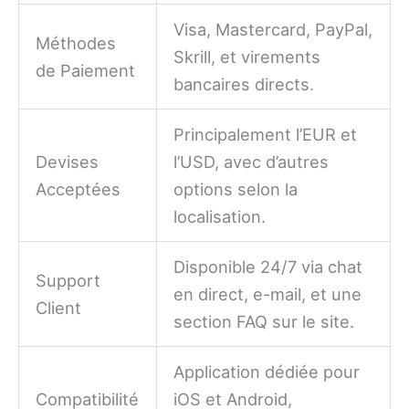
Visa, Mastercard, PayPal,
Méthodes
Skrill, et virements
de Paiement
bancaires directs.
Principalement l’EUR et
Devises
l’USD, avec d’autres
Acceptées
options selon la
localisation.
Disponible 24/7 via chat
Support
en direct, e-mail, et une
Client
section FAQ sur le site.
Application dédiée pour
Compatibilité
iOS et Android,